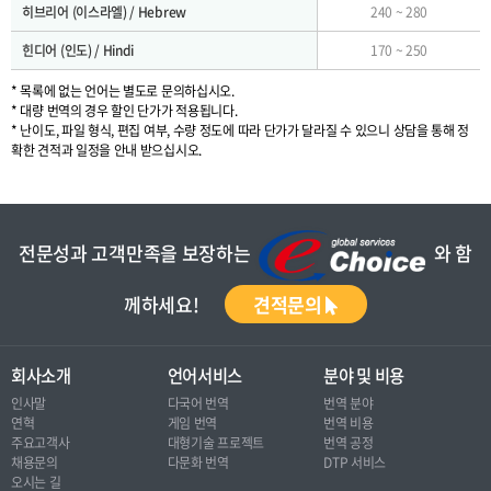
히브리어 (이스라엘) / Hebrew
240 ~ 280
힌디어 (인도) / Hindi
170 ~ 250
* 목록에 없는 언어는 별도로 문의하십시오.
* 대량 번역의 경우 할인 단가가 적용됩니다.
* 난이도, 파일 형식, 편집 여부, 수량 정도에 따라 단가가 달라질 수 있으니 상담을 통해 정
확한 견적과 일정을 안내 받으십시오.
전문성과 고객만족을 보장하는
와 함
께하세요!
견적문의
회사소개
언어서비스
분야 및 비용
인사말
다국어 번역
번역 분야
연혁
게임 번역
번역 비용
주요고객사
대형기술 프로젝트
번역 공정
채용문의
다문화 번역
DTP 서비스
오시는 길