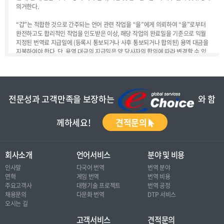
의거한다.
“갑”는 적합한 것으로 간주되는 언어 관련 작업을 “을”에게 의뢰하여 “을”로부터
완전하고도 합리적인 작업을 인도받은 이상, 해당 작업의 완료일을 기준으로 익월
지정된 번역료 지급일에 (등록시 통보되거나 사후 통보되거나 합의된) 용역 대금을
지불하여야 한다. 단, 용역 대금의 지급일은 양 당사자의 합의에 따라 변경할 수 있
다.
제 2 조 용역 수락 및 완전한 결과물의 인도
“을”은 “갑”이 의뢰하는 용역에 대해 사정에 따라 수락하되 개인적이고도 비합리적
전문성과 고객만족을 보장하는
와 함
인 이유로 거절하지 않도록 최선을 다해 성실한 자세로 임하며, “갑”의 용역 의뢰를
수락한 이상, 품질, 납부기일, 사후 클레임 대책 등에 책임을 다하도록 한다.
께하세요!
견적문의
제 3 조 보안 유지
“을”은 “갑”이 의뢰한 문서의 보안 등급에 따라 보안 유지의 의무를 각별히 다해야
회사소개
언어서비스
분야 및 비용
한다. “갑”이 의뢰하는 문서의 보안 등급은 중요도에 따라 1등급에서부터 3등급까
인사말
다국어 번역
번역 분야
지 분류되며 프로젝트 의뢰 시 보안 등급에 대한 명시가 있거나 등급의 명시가 없다
연혁
게임 번역
번역 비용
하더라도 보안상 주의가 전달되었을 경우, 해당 문서에 대한 사전/사후 처리지침을
주요고객사
대형기술 프로젝트
번역 공정
반드시 준수하여야 한다. 사전/사후 처리지침은 “갑”의 명시적인 지침에 따르는 것
채용문의
다문화 번역
DTP 서비스
을 원칙으로 하되, 별다른 지침이 없는 경우 작업한 PC에서 영구히 삭제하는 것을
오시는 길
비롯하여 어떠한 형태로도 소유하지 않도록 한다.
고객서비스
견적문의
만일 “갑”으로부터 보안등급 및 보안사항에 대한 언급이 없을 경우, “을”은 “갑”과