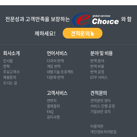
전문성과 고객만족을 보장하는
와 함
께하세요!
견적문의
회사소개
언어서비스
분야 및 비용
인사말
다국어 번역
번역 분야
연혁
게임 번역
번역 비용
주요고객사
대형기술 프로젝트
번역 공정
채용문의
다문화 번역
DTP 서비스
오시는 길
고객서비스
견적문의
연락처
견적문의 양식
결제절차
서비스 진행 공정
FAQ
기밀보안 유지
공지사항
이용약관
개인정보처리방침